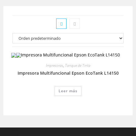
Impresoras
,
Tanque de Tinta
Impresora Multifuncional Epson EcoTank L14150
Leer más